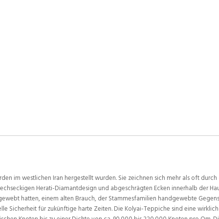
n im westlichen Iran hergestellt wurden. Sie zeichnen sich mehr als oft durch
en sechseckigen Herati-Diamantdesign und abgeschrägten Ecken innerhalb der Ha
 sie gewebt hatten, einem alten Brauch, der Stammesfamilien handgewebte Geg
le Sicherheit für zukünftige harte Zeiten. Die Kolyai-Teppiche sind eine wirkl