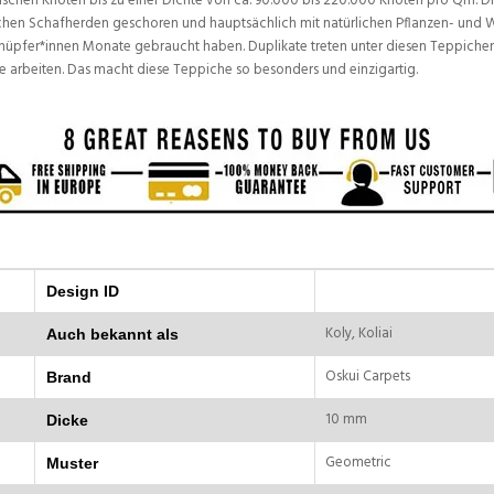
chen Knoten bis zu einer Dichte von ca. 90.000 bis 220.000 Knoten pro Qm. Die
chen Schafherden geschoren und hauptsächlich mit natürlichen Pflanzen- und W
üpfer*innen Monate gebraucht haben. Duplikate treten unter diesen Teppichen se
e arbeiten. Das macht diese Teppiche so besonders und einzigartig.
Design ID
Koly, Koliai
Auch bekannt als
Oskui Carpets
Brand
10 mm
Dicke
Geometric
Muster