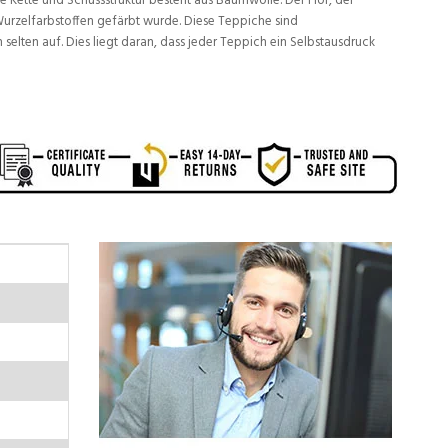
 Kette und Schussstruktur besteht aus Baumwolle. Der Flor, der
urzelfarbstoffen gefärbt wurde. Diese Teppiche sind
lten auf. Dies liegt daran, dass jeder Teppich ein Selbstausdruck