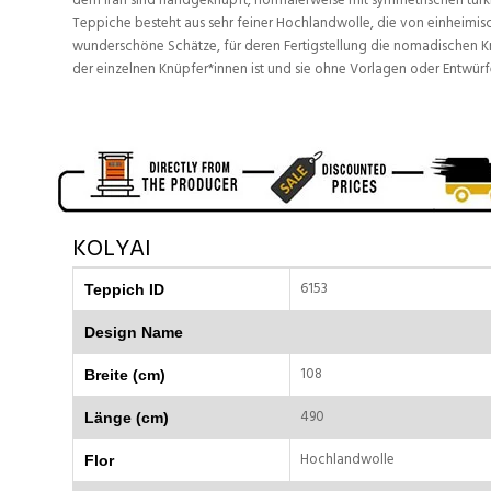
dem Iran sind handgeknüpft, normalerweise mit symmetrischen türkis
Teppiche besteht aus sehr feiner Hochlandwolle, die von einheimis
wunderschöne Schätze, für deren Fertigstellung die nomadischen Kn
der einzelnen Knüpfer*innen ist und sie ohne Vorlagen oder Entwürf
KOLYAI
6153
Teppich ID
Design Name
108
Breite (cm)
490
Länge (cm)
Hochlandwolle
Flor