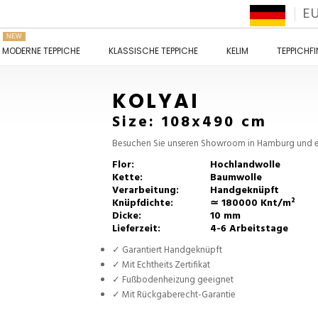
E
NEW
MODERNE TEPPICHE
KLASSISCHE TEPPICHE
KELIM
TEPPICHF
KOLYAI
Size: 108x490 cm
Besuchen Sie unseren Showroom in Hamburg und en
Flor:
Hochlandwolle
Kette:
Baumwolle
Verarbeitung:
Handgeknüpft
Knüpfdichte:
≃ 180000 Knt/m²
Dicke:
10 mm
Lieferzeit:
4-6 Arbeitstage
✓ Garantiert Handgeknüpft
✓ Mit Echtheits Zertifikat
✓ Fußbodenheizung geeignet
✓ Mit Rückgaberecht-Garantie