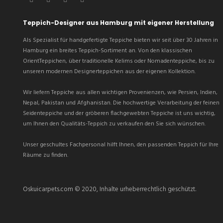
Teppich-Designer aus Hamburg mit eigener Herstellung
Als Spezialist für handgefertigte Teppiche bieten wir seit über 30 Jahren in
Hamburg ein breites Teppich-Sortiment an. Von den klassischen
OrientTeppichen, über traditionelle Kelims oder Nomadenteppiche, bis zu
unseren modernen Designerteppichen aus der eigenen Kollektion.
Wir liefern Teppiche aus allen wichtigen Provenienzen, wie Persien, Indien,
Nepal, Pakistan und Afghanistan. Die hochwertige Verarbeitung der feinen
Seidenteppiche und der gröberen flachgewebten Teppiche ist uns wichtig,
um Ihnen den Qualitäts-Teppich zu verkaufen den Sie sich wünschen.
Unser geschultes Fachpersonal hilft Ihnen, den passenden Teppich für Ihre
Räume zu finden.
Oskuicarpets.com
© 2020, Inhalte urheberrechtlich geschützt.