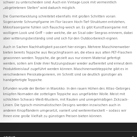
schwer zu unterscheiden sind. Auch ein Vintage-Look mit vermeintlich
„abgetretenen Stellen“ wird dadurch möglich.
Die Garnentwicklung schreitetet ebenfalls mit großen Schritten voran:
Sogenannte Schrumpfgarne im Flor lassen Hoch-Tief-Strukturen entstehen,
Mikrofasergarne fühlen sich flauschig-weich an. Es gibt Kunstfasergarne mit
wolligem Look und Griff – oder welche, die an Sisal oder Seegras erinnern, dabei
aber witterungsbeständig sind und sich für den Outdoorbereich eignen.
Auch in Sachen Nachhaltigkeit passiert hier einiges. Mehrere Maschinenweber
bieten bereits Teppiche aus Recyclingfasern an, die etwa aus alten PET-Flaschen
gewonnen werden. Teppiche, die gezielt aus nur einem Material gefertigt
werden, sollen am Ende ihrer Nutzungsdauer wieder aufbereitet und erneut dem
Produktkreislauf zugeführt werden können. Maschinenwebteppiche gibt es in
verschiedenen Preiskategorieren, im Schnitt sind sie deutlich günstiger als
handgefertigte Teppiche.
Erfunden wurde der Berber in Marokko: In den rauen Höhen des Atlas-Gebirges
knüpfen Nomaden die zotteligen Teppiche aus ungefärbter Wolle. Meist mit
schlichten Schwarz-Weiß-Mustern, mit Rauten und unregelmäßigen Zickzack-
Linien. Die typisch-minimalistischen Designs werden inzwischen auch in
anderen Knüpfländern umgesetzt, variiert und weiterentwickelt – sodass wir
Ihnen eine große Vielfalt zu günstigen Preisen bieten können.