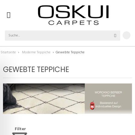
Startseite
›
Moderne Teppiche
›
Gewebte Teppiche
GEWEBTE TEPPICHE
Filter