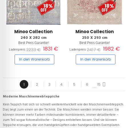
18%
18%
Minoo Collection
Minoo Collection
240 X 282 cm
250 X 293 cm
Best Preis Garantie!
Best Preis Garantie!
1831 €
1982 €
2233 €
2417 €
Ladenpreis
Ladenpreis
In den Warenkorb
In den Warenkorb
1
2
3
4
5
6
15
.....
Moderne Maschinenwebteppiche
Kein Teppich hat sich so schnell weiterentwickelt wie der Maschinenwebteppich.
Das liegt zum einen an der Technik: Die Maschinen werden immer besser. Sie
können immer mehr Farben miteinander kombinieren, immer detailliertere –
zum Teil sogar fotorealistische – Designs entstehen lassen. Und sie können
Teppiche erzeugen, die von handgeknüpften oder handgewebten Exemplaren