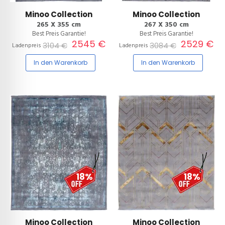
Minoo Collection
Minoo Collection
265 X 355 cm
267 X 350 cm
Best Preis Garantie!
Best Preis Garantie!
2545 €
2529 €
3104 €
3084 €
Ladenpreis
Ladenpreis
In den Warenkorb
In den Warenkorb
18%
18%
Minoo Collection
Minoo Collection