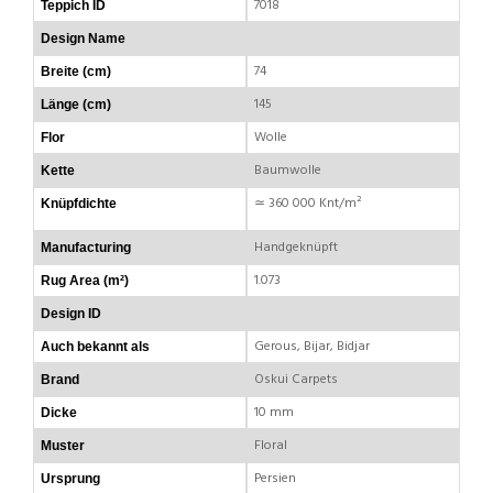
7018
Teppich ID
Design Name
74
Breite (cm)
145
Länge (cm)
Wolle
Flor
Baumwolle
Kette
≃ 360 000 Knt/m²
Knüpfdichte
Handgeknüpft
Manufacturing
1.073
Rug Area (m²)
Design ID
Gerous, Bijar, Bidjar
Auch bekannt als
Oskui Carpets
Brand
10 mm
Dicke
Floral
Muster
Persien
Ursprung