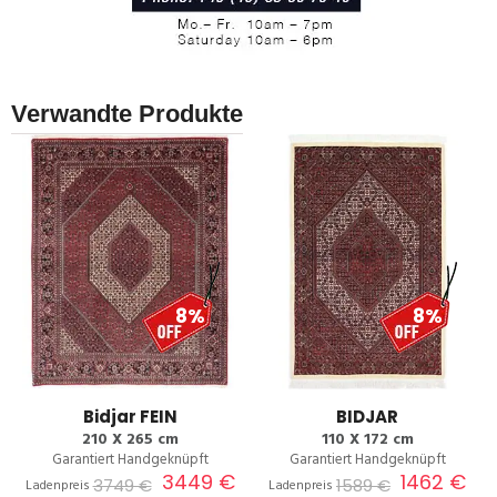
Verwandte Produkte
8%
8%
Bidjar FEIN
BIDJAR
210 X 265 cm
110 X 172 cm
Garantiert Handgeknüpft
Garantiert Handgeknüpft
3449 €
1462 €
3749 €
1589 €
Ladenpreis
Ladenpreis