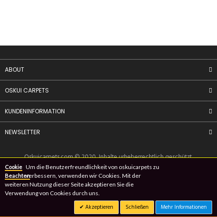
ABOUT
OSKUI CARPETS
KUNDENINFORMATION
NEWSLETTER
Oskuicarpets.com
© 2020, Inhalte urheberrechtlich geschützt.
Um die Benutzerfreundlichkeit von oskuicarpets zu
Cookie
verbessern, verwenden wir Cookies. Mit der
Beachten
weiteren Nutzung dieser Seite akzeptieren Sie die
Verwendung von Cookies durch uns.
Akzeptieren
Schließen
Mehr Informationen