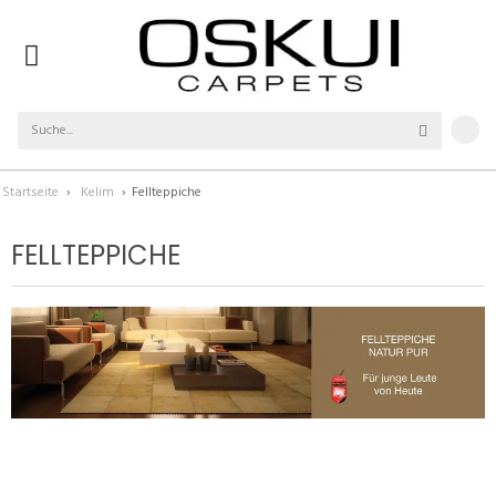
Startseite
›
Kelim
›
Fellteppiche
FELLTEPPICHE