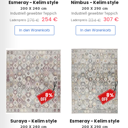
Esmeray - Kelim style
Nimbus - Kelim style
200 X 240 cm
200 X 290 cm
Industriell gewebter Teppich
Industriell gewebter Teppich
254 €
307 €
276 €
334 €
Ladenpreis
Ladenpreis
In den Warenkorb
In den Warenkorb
8%
8%
Suraya - Kelim style
Esmeray - Kelim style
200 X 240 cm
200 X 290 cm