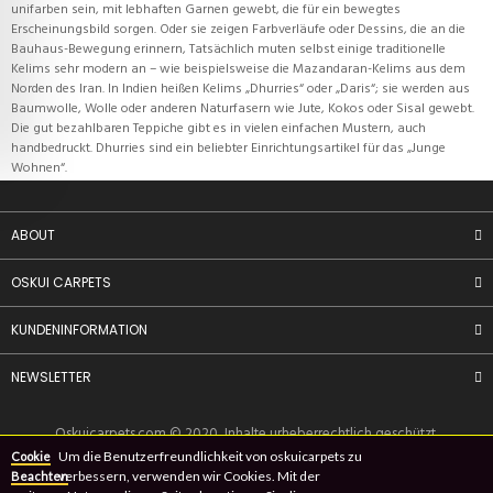
unifarben sein, mit lebhaften Garnen gewebt, die für ein bewegtes
Erscheinungsbild sorgen. Oder sie zeigen Farbverläufe oder Dessins, die an die
Bauhaus-Bewegung erinnern, Tatsächlich muten selbst einige traditionelle
Kelims sehr modern an – wie beispielsweise die Mazandaran-Kelims aus dem
Norden des Iran. In Indien heißen Kelims „Dhurries“ oder „Daris“; sie werden aus
Baumwolle, Wolle oder anderen Naturfasern wie Jute, Kokos oder Sisal gewebt.
Die gut bezahlbaren Teppiche gibt es in vielen einfachen Mustern, auch
handbedruckt. Dhurries sind ein beliebter Einrichtungsartikel für das „Junge
Wohnen“.
ABOUT
OSKUI CARPETS
KUNDENINFORMATION
NEWSLETTER
Oskuicarpets.com
© 2020, Inhalte urheberrechtlich geschützt.
Um die Benutzerfreundlichkeit von oskuicarpets zu
Cookie
verbessern, verwenden wir Cookies. Mit der
Beachten