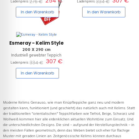
254 €
307 €
276 €
334 €
Ladenpreis
Ladenpreis
In den Warenkorb
In den Warenkorb
8%
Esmeray - Kelim Style
200 X 290 cm
Industriell gewebter Teppich
307 €
334 €
Ladenpreis
In den Warenkorb
Moderne Kelims Genauso, wie man Knüpfteppiche ganz neu und modern
gestalten kann, funktioniert (und geschieht) das natürlich auch mit Kelims. Statt
der traditionellen "orientalischen" Teppichfarben wie Tiefrot, Beige, Schwarz und
Wollweiß kommen hier alle erdenklichen aktuellen Wohntöne zum Einsatz. Und
die unterschiedlichsten Designs. Die sind – aufgrund der Herstellungstechnik – in
den meisten Fällen geometrisch, denn das Weben bietet sich eher für flächige
Muster mit geraden Linien an. Zeitgenössische Kelims können durchaus