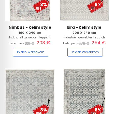
8%
8%
Nimbus - Kelim style
Eira - Kelim style
160 X 240 cm
200 X 240 cm
Industriell gewebter Teppich
Industriell gewebter Teppich
203 €
254 €
221 €
276 €
Ladenpreis
Ladenpreis
In den Warenkorb
In den Warenkorb
8%
8%