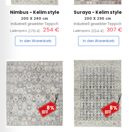
Nimbus - Kelim style
Suraya - Kelim style
200 X 240 cm
200 X 290 cm
Industriell gewebter Teppich
Industriell gewebter Teppich
254 €
307 €
276 €
334 €
Ladenpreis
Ladenpreis
In den Warenkorb
In den Warenkorb
8%
8%