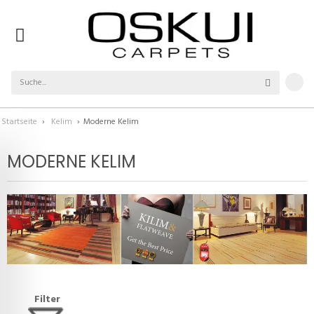
Startseite
›
Kelim
›
Moderne Kelim
MODERNE KELIM
Filter