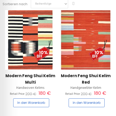
Sortieren nach
10%
10%
Modern Feng Shui Kelim
Modern Feng Shui Kelim
Multi
Red
Handwoven Kelims
Handgewebter Kelim
180 €
180 €
200 €
200 €
Retail Price
Retail Price
In den Warenkorb
In den Warenkorb