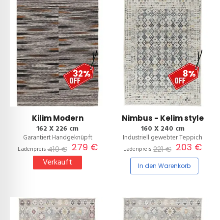
32%
8%
Kilim Modern
Nimbus - Kelim style
162 X 226 cm
160 X 240 cm
Garantiert Handgeknüpft
Industriell gewebter Teppich
279 €
203 €
410 €
221 €
Ladenpreis
Ladenpreis
Verkauft
In den Warenkorb