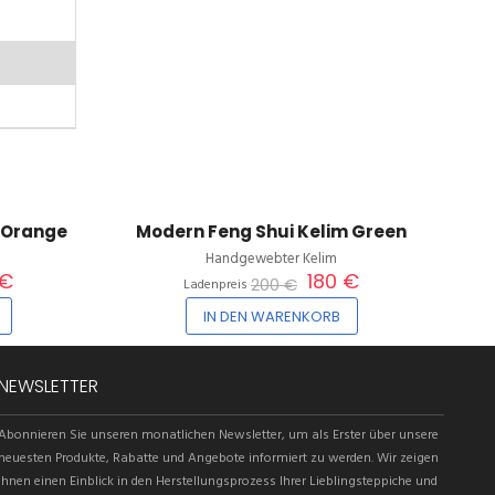
10%
10%
 Orange
Modern Feng Shui Kelim Green
Handgewebter Kelim
 €
180 €
200 €
Ladenpreis
IN DEN WARENKORB
NEWSLETTER
Abonnieren Sie unseren monatlichen Newsletter, um als Erster über unsere
neuesten Produkte, Rabatte und Angebote informiert zu werden. Wir zeigen
Ihnen einen Einblick in den Herstellungsprozess Ihrer Lieblingsteppiche und