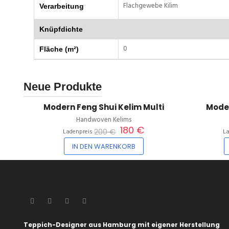
Flachgewebe Kilim
Verarbeitung
Knüpfdichte
0
Fläche (m²)
10%
Neue Produkte
Modern Feng Shui Kelim Multi
Moder
Handwoven Kelims
180 €
200 €
Ladenpreis
L
IN DEN WARENKORB
Teppich-Designer aus Hamburg mit eigener Herstellung