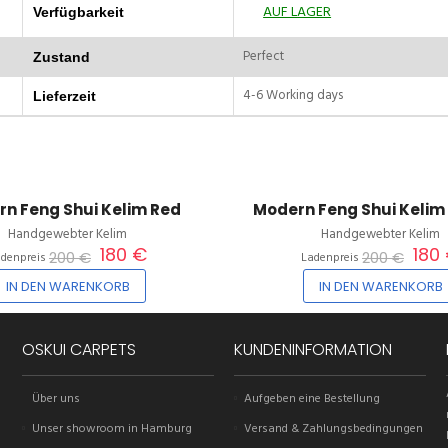
AUF LAGER
Verfügbarkeit
Perfect
Zustand
4-6 Working days
Lieferzeit
10%
n Feng Shui Kelim Red
Modern Feng Shui Kelim
Handgewebter Kelim
Handgewebter Kelim
180 €
180
200 €
200 €
adenpreis
Ladenpreis
IN DEN WARENKORB
IN DEN WARENKORB
OSKUI CARPETS
KUNDENINFORMATION
Über uns
Aufgeben eine Bestellung
Unser showroom in Hamburg
Versand & Zahlungsbedingungen