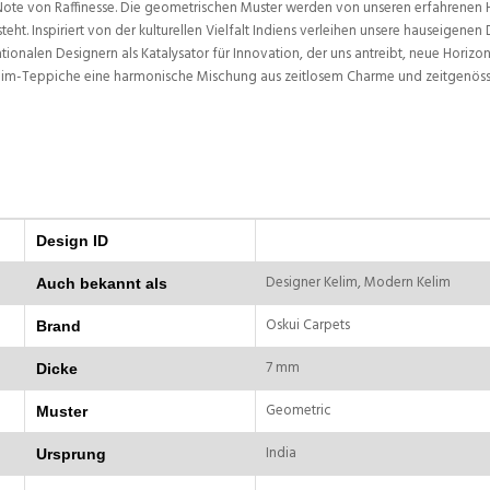
e von Raffinesse. Die geometrischen Muster werden von unseren erfahrenen H
t. Inspiriert von der kulturellen Vielfalt Indiens verleihen unsere hauseigenen
ionalen Designern als Katalysator für Innovation, der uns antreibt, neue Horiz
im-Teppiche eine harmonische Mischung aus zeitlosem Charme und zeitgenössisc
Design ID
Designer Kelim, Modern Kelim
Auch bekannt als
Oskui Carpets
Brand
7 mm
Dicke
Geometric
Muster
India
Ursprung