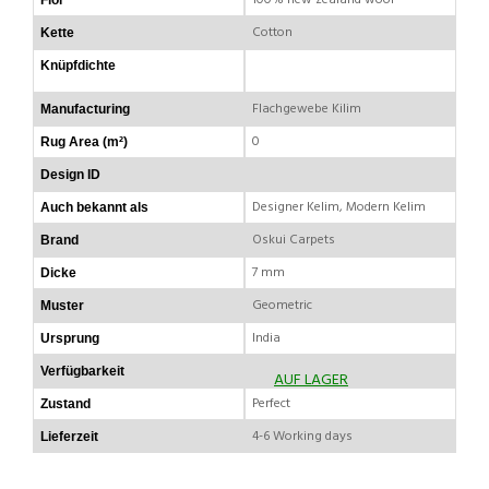
Cotton
Kette
Knüpfdichte
Flachgewebe Kilim
Manufacturing
0
Rug Area (m²)
Design ID
Designer Kelim, Modern Kelim
Auch bekannt als
Oskui Carpets
Brand
7 mm
Dicke
Geometric
Muster
India
Ursprung
Verfügbarkeit
AUF LAGER
Perfect
Zustand
4-6 Working days
Lieferzeit