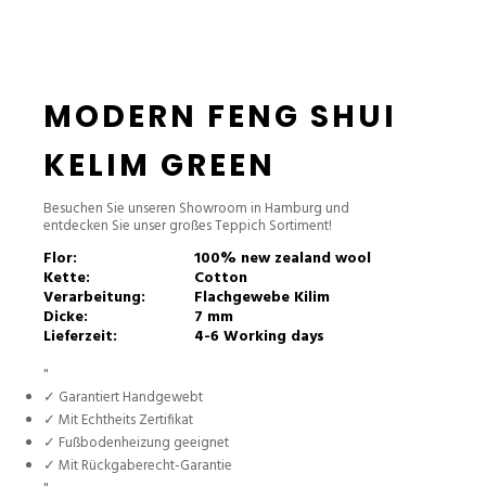
MODERN FENG SHUI
KELIM GREEN
Besuchen Sie unseren Showroom in Hamburg und
entdecken Sie unser großes Teppich Sortiment!
Flor:
100% new zealand wool
Kette:
Cotton
Verarbeitung:
Flachgewebe Kilim
Dicke:
7 mm
Lieferzeit:
4-6 Working days
"
✓ Garantiert Handgewebt
✓ Mit Echtheits Zertifikat
✓ Fußbodenheizung geeignet
✓ Mit Rückgaberecht-Garantie