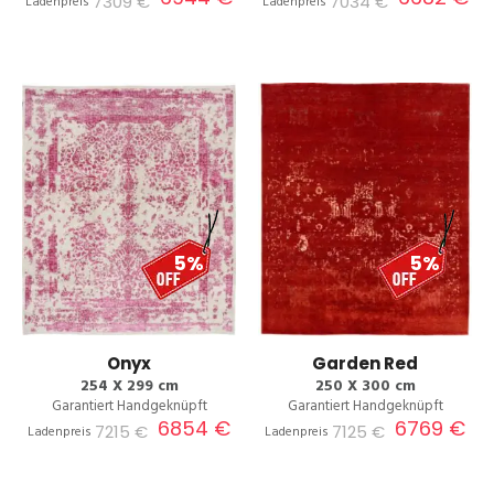
7309 €
7034 €
Ladenpreis
Ladenpreis
5%
5%
Onyx
Garden Red
254 X 299 cm
250 X 300 cm
Garantiert Handgeknüpft
Garantiert Handgeknüpft
6854 €
6769 €
7215 €
7125 €
Ladenpreis
Ladenpreis