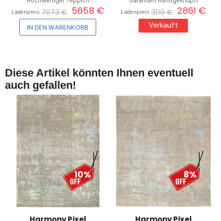
Hochwertiger Teppich
Garantiert Handgeknüpft
5658 €
2861 €
7073 €
3110 €
Ladenpreis
Ladenpreis
Verkauft
IN DEN WARENKORB
Diese Artikel könnten Ihnen eventuell
auch gefallen!
10%
8%
Harmony Pixel
Harmony Pixel