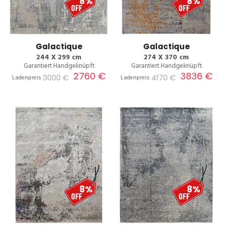
8%
8%
Galactique
Galactique
244 X 299 cm
274 X 370 cm
Garantiert Handgeknüpft
Garantiert Handgeknüpft
2760 €
3836 €
3000 €
4170 €
Ladenpreis
Ladenpreis
8%
8%