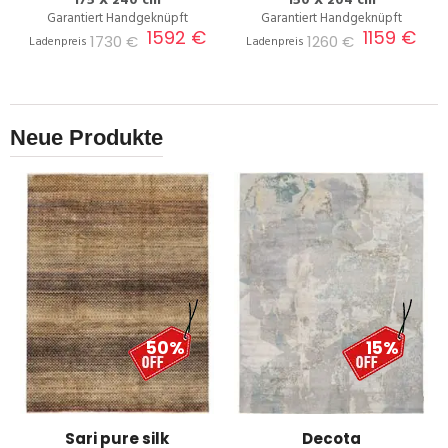
175 X 240 cm
150 X 204 cm
Garantiert Handgeknüpft
Garantiert Handgeknüpft
1592 €
1159 €
1730 €
1260 €
Ladenpreis
Ladenpreis
Neue Produkte
50%
15%
Sari pure silk
Decota