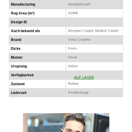
Handgeknüpft
Manufacturing
4.0898
Rug Area (m²)
Design ID
Designer Carpet, Modern Carpet
Auch bekannt als
Oskui Carpets
Brand
9 mm
Dicke
Floral
Muster
Indian
Ursprung
Verfügbarkeit
AUF LAGER
Perfekt
Zustand
4-6 Werktage
Lieferzeit