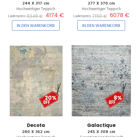
244 X 317 cm
277 X 370 cm
Hochwertiger Teppich
Hochwertiger Teppich
4174 €
6078 €
8348 €
7150 €
Ladenpreis
Ladenpreis
IN DEN WARENKORB
IN DEN WARENKORB
20%
8%
Decota
Galactique
280 X 362 cm
245 X 308 cm