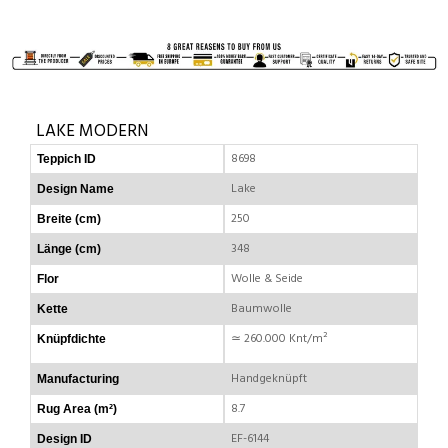
LAKE MODERN
8698
Teppich ID
Lake
Design Name
250
Breite (cm)
348
Länge (cm)
Wolle & Seide
Flor
Baumwolle
Kette
≃ 260.000 Knt/m²
Knüpfdichte
Handgeknüpft
Manufacturing
8.7
Rug Area (m²)
EF-6144
Design ID