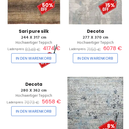
50%
15%
Sari pure silk
Decota
244 X 317 cm
277 X 370 cm
Hochwertiger Teppich
Hochwertiger Teppich
4174 €
6078 €
8348 €
7150 €
Ladenpreis
Ladenpreis
20%
IN DEN WARENKORB
IN DEN WARENKORB
Decota
280 X 362 cm
Hochwertiger Teppich
5658 €
7073 €
Ladenpreis
IN DEN WARENKORB
8%