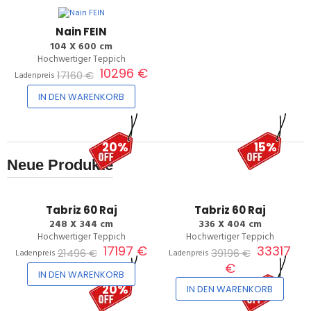
Nain FEIN
104 X 600 cm
Hochwertiger Teppich
10296 €
17160 €
Ladenpreis
IN DEN WARENKORB
20%
15%
Neue Produkte
Tabriz 60 Raj
Tabriz 60 Raj
248 X 344 cm
336 X 404 cm
Hochwertiger Teppich
Hochwertiger Teppich
17197 €
33317
21496 €
39196 €
Ladenpreis
Ladenpreis
€
IN DEN WARENKORB
20%
15%
IN DEN WARENKORB