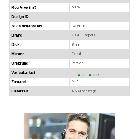
6.324
Rug Area (m²)
Design ID
Naien, Naeen
Auch bekannt als
Oskui Carpets
Brand
8 mm
Dicke
Floral
Muster
Persien
Ursprung
Verfügbarkeit
AUF LAGER
Perfekt
Zustand
4-6 Arbeitstage
Lieferzeit