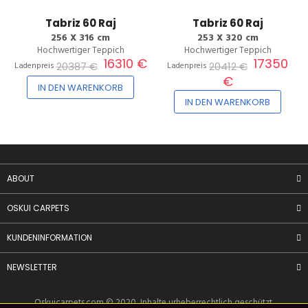
Tabriz 60 Raj
Tabriz 60 Raj
256 X 316 cm
253 X 320 cm
Hochwertiger Teppich
Hochwertiger Teppich
16310 €
17350
20387 €
20412 €
Ladenpreis
Ladenpreis
€
IN DEN WARENKORB
IN DEN WARENKORB
ABOUT
OSKUI CARPETS
KUNDENINFORMATION
NEWSLETTER
Oskuicarpets.com
© 2020, Inhalte urheberrechtlich geschützt.