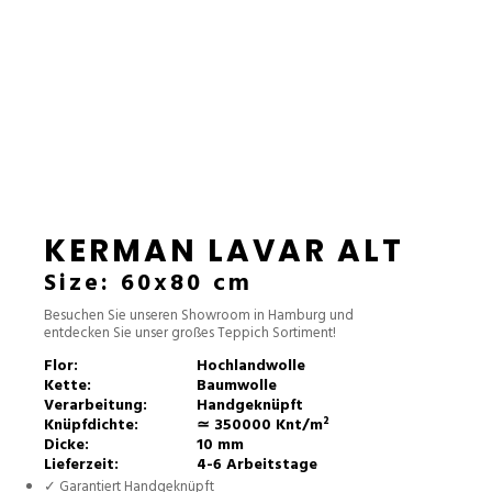
KERMAN LAVAR ALT
Size: 60x80 cm
Besuchen Sie unseren Showroom in Hamburg und
entdecken Sie unser großes Teppich Sortiment!
Flor:
Hochlandwolle
Kette:
Baumwolle
Verarbeitung:
Handgeknüpft
Knüpfdichte:
≃ 350000 Knt/m²
Dicke:
10 mm
Lieferzeit:
4-6 Arbeitstage
✓ Garantiert Handgeknüpft