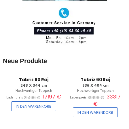
20%
15%
Neue Produkte
Tabriz 60 Raj
Tabriz 60 Raj
248 X 344 cm
336 X 404 cm
Hochwertiger Teppich
Hochwertiger Teppich
17197 €
33317
21496 €
39196 €
Ladenpreis
Ladenpreis
€
IN DEN WARENKORB
20%
15%
IN DEN WARENKORB