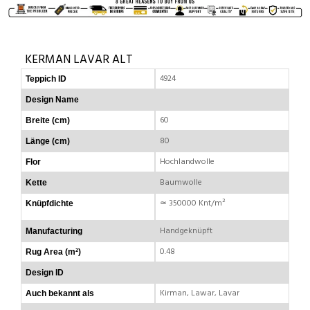
KERMAN LAVAR ALT
4924
Teppich ID
Design Name
60
Breite (cm)
80
Länge (cm)
Hochlandwolle
Flor
Baumwolle
Kette
≃ 350000 Knt/m²
Knüpfdichte
Handgeknüpft
Manufacturing
0.48
Rug Area (m²)
Design ID
Kirman, Lawar, Lavar
Auch bekannt als