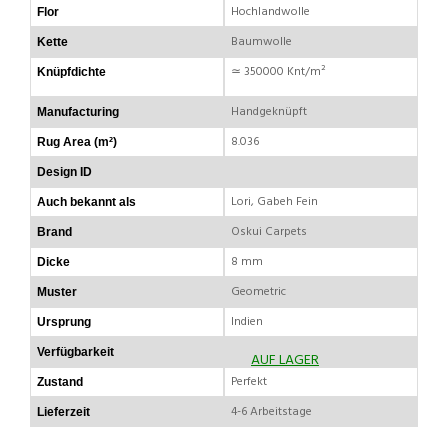
Hochlandwolle
Flor
Baumwolle
Kette
≃ 350000 Knt/m²
Knüpfdichte
Handgeknüpft
Manufacturing
8.036
Rug Area (m²)
Design ID
Lori, Gabeh Fein
Auch bekannt als
Oskui Carpets
Brand
8 mm
Dicke
Geometric
Muster
Indien
Ursprung
Verfügbarkeit
AUF LAGER
Perfekt
Zustand
4-6 Arbeitstage
Lieferzeit