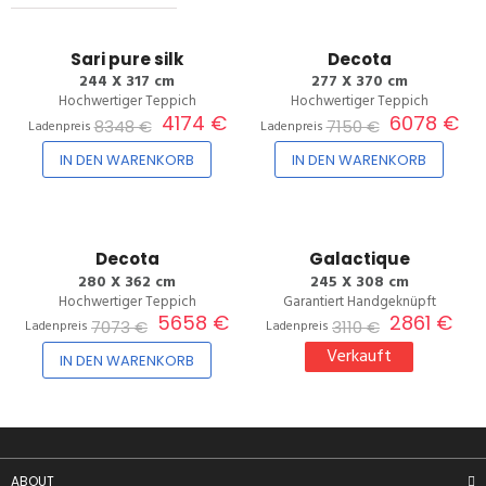
Sari pure silk
Decota
244 X 317 cm
277 X 370 cm
Hochwertiger Teppich
Hochwertiger Teppich
4174 €
6078 €
8348 €
7150 €
Ladenpreis
Ladenpreis
20%
8%
IN DEN WARENKORB
IN DEN WARENKORB
Decota
Galactique
280 X 362 cm
245 X 308 cm
Hochwertiger Teppich
Garantiert Handgeknüpft
5658 €
2861 €
7073 €
3110 €
Ladenpreis
Ladenpreis
Verkauft
IN DEN WARENKORB
ABOUT