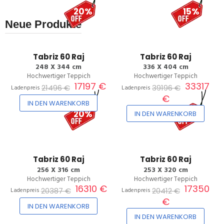
20%
15%
Neue Produkte
Tabriz 60 Raj
Tabriz 60 Raj
248 X 344 cm
336 X 404 cm
Hochwertiger Teppich
Hochwertiger Teppich
17197 €
33317
21496 €
39196 €
Ladenpreis
Ladenpreis
€
IN DEN WARENKORB
20%
15%
IN DEN WARENKORB
Tabriz 60 Raj
Tabriz 60 Raj
256 X 316 cm
253 X 320 cm
Hochwertiger Teppich
Hochwertiger Teppich
16310 €
17350
20387 €
20412 €
Ladenpreis
Ladenpreis
€
IN DEN WARENKORB
IN DEN WARENKORB