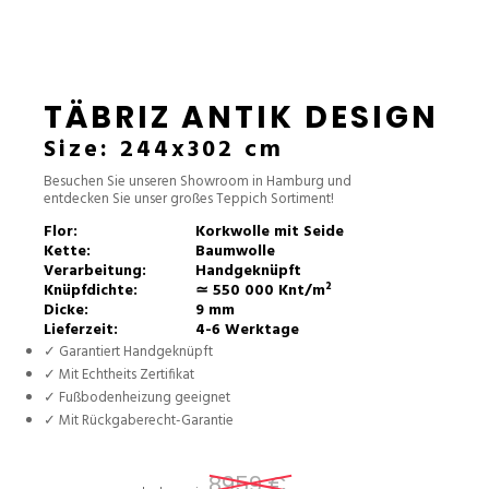
TÄBRIZ ANTIK DESIGN
Size: 244x302 cm
Besuchen Sie unseren Showroom in Hamburg und
entdecken Sie unser großes Teppich Sortiment!
Flor:
Korkwolle mit Seide
Kette:
Baumwolle
Verarbeitung:
Handgeknüpft
Knüpfdichte:
≃ 550 000 Knt/m²
Dicke:
9 mm
Lieferzeit:
4-6 Werktage
✓ Garantiert Handgeknüpft
✓ Mit Echtheits Zertifikat
✓ Fußbodenheizung geeignet
✓ Mit Rückgaberecht-Garantie
8959 €