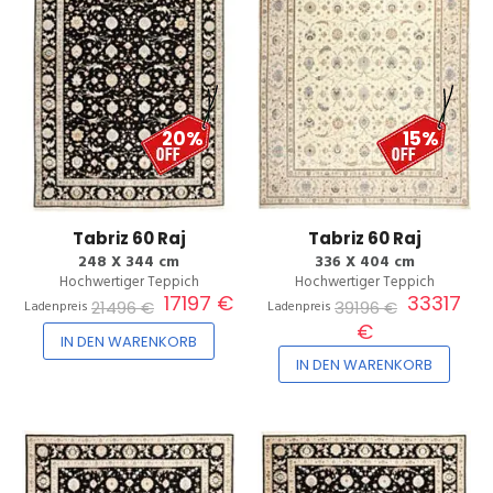
20%
15%
Tabriz 60 Raj
Tabriz 60 Raj
248 X 344 cm
336 X 404 cm
Hochwertiger Teppich
Hochwertiger Teppich
17197 €
33317
21496 €
39196 €
Ladenpreis
Ladenpreis
€
IN DEN WARENKORB
IN DEN WARENKORB