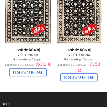
20%
15%
Tabriz 60 Raj
Tabriz 60 Raj
256 X 316 cm
253 X 320 cm
Hochwertiger Teppich
Hochwertiger Teppich
16310 €
17350
20387 €
20412 €
Ladenpreis
Ladenpreis
€
IN DEN WARENKORB
IN DEN WARENKORB
ABOUT