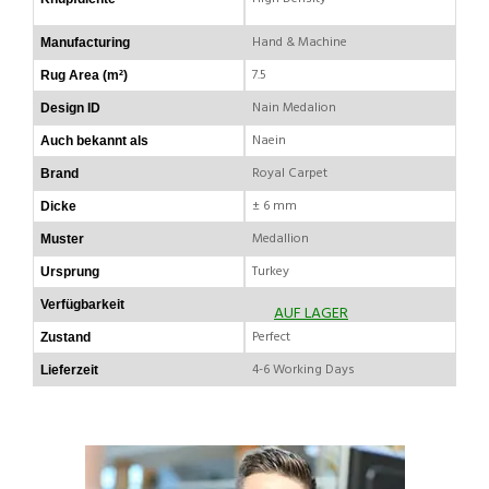
Hand & Machine
Manufacturing
7.5
Rug Area (m²)
Nain Medalion
Design ID
Naein
Auch bekannt als
Royal Carpet
Brand
± 6 mm
Dicke
Medallion
Muster
Turkey
Ursprung
Verfügbarkeit
AUF LAGER
Perfect
Zustand
4-6 Working Days
Lieferzeit