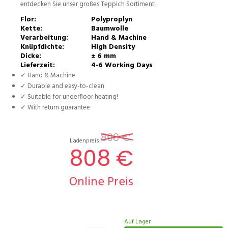
entdecken Sie unser großes Teppich Sortiment!
Flor:
Polyproplyn
Kette:
Baumwolle
Verarbeitung:
Hand & Machine
Knüpfdichte:
High Density
Dicke:
± 6 mm
Lieferzeit:
4-6 Working Days
✓ Hand & Machine
✓ Durable and easy-to-clean
✓ Suitable for underfloor heating!
✓ With return guarantee
898 €
Ladenpreis
808 €
Online Preis
Auf Lager