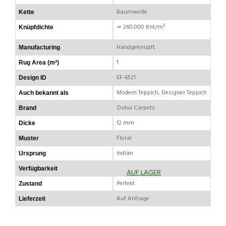
Baumwolle
Kette
≃ 260.000 Knt/m²
Knüpfdichte
Handgeknüpft
Manufacturing
1
Rug Area (m²)
EF-6521
Design ID
Modern Teppich, Designer Teppich
Auch bekannt als
Oskui Carpets
Brand
12 mm
Dicke
Floral
Muster
Indian
Ursprung
Verfügbarkeit
AUF LAGER
Perfekt
Zustand
Auf Anfrage
Lieferzeit