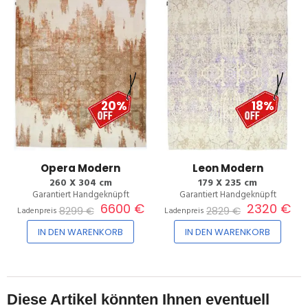
20%
18%
Opera Modern
Leon Modern
260 X 304 cm
179 X 235 cm
Garantiert Handgeknüpft
Garantiert Handgeknüpft
6600 €
2320 €
8299 €
2829 €
Ladenpreis
Ladenpreis
IN DEN WARENKORB
IN DEN WARENKORB
Diese Artikel könnten Ihnen eventuell