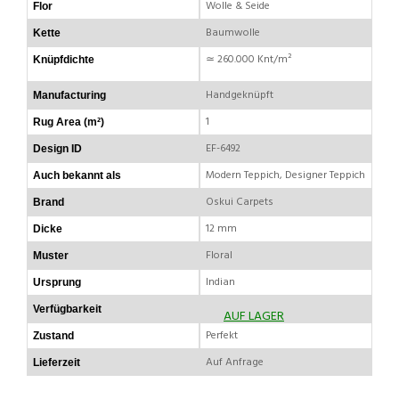
Wolle & Seide
Flor
Baumwolle
Kette
≃ 260.000 Knt/m²
Knüpfdichte
Handgeknüpft
Manufacturing
1
Rug Area (m²)
EF-6492
Design ID
Modern Teppich, Designer Teppich
Auch bekannt als
Oskui Carpets
Brand
12 mm
Dicke
Floral
Muster
Indian
Ursprung
Verfügbarkeit
AUF LAGER
Perfekt
Zustand
Auf Anfrage
Lieferzeit