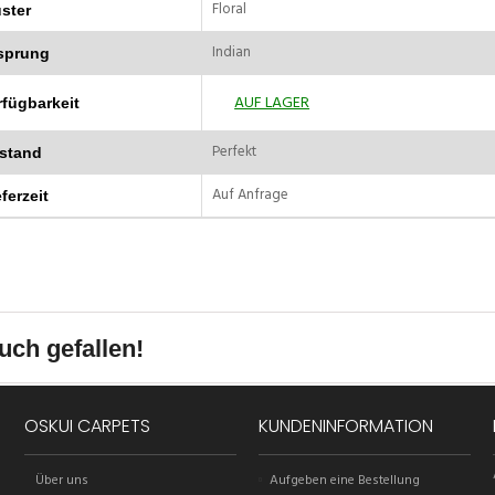
Floral
ster
Indian
sprung
AUF LAGER
rfügbarkeit
Perfekt
stand
Auf Anfrage
ferzeit
uch gefallen!
OSKUI CARPETS
KUNDENINFORMATION
Über uns
Aufgeben eine Bestellung