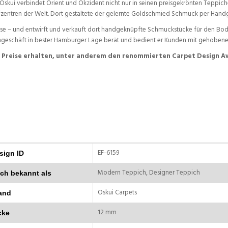
Oskui verbindet Orient und Okzident nicht nur in seinen preisgekrönten Teppich
fzentren der Welt. Dort gestaltete der gelernte Goldschmied Schmuck per Handg
se – und entwirft und verkauft dort handgeknüpfte Schmuckstücke für den Boden
engeschäft in bester Hamburger Lage berät und bedient er Kunden mit gehoben
le Preise erhalten, unter anderem den renommierten Carpet Design A
EF-6159
sign ID
Modern Teppich, Designer Teppich
ch bekannt als
Oskui Carpets
and
12 mm
cke