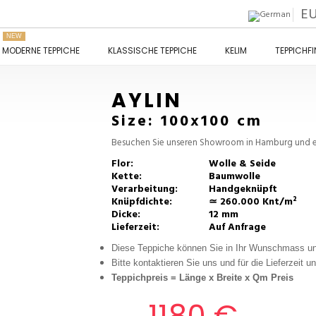
E
NEW
MODERNE TEPPICHE
KLASSISCHE TEPPICHE
KELIM
TEPPICHF
AYLIN
Size: 100x100 cm
Besuchen Sie unseren Showroom in Hamburg und en
Flor:
Wolle & Seide
Kette:
Baumwolle
Verarbeitung:
Handgeknüpft
Knüpfdichte:
≃ 260.000 Knt/m²
Dicke:
12 mm
Lieferzeit:
Auf Anfrage
Diese Teppiche können Sie in Ihr Wunschmass un
Bitte kontaktieren Sie uns und für die Lieferzeit u
Teppichpreis =
Länge x Breite x Qm Preis