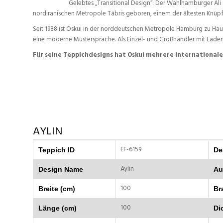
Gelebtes „Transitional Design“: Der Wahlhamburger Ali 
nordiranischen Metropole Täbris geboren, einem der ältesten Knüp
Seit 1988 ist Oskui in der norddeutschen Metropole Hamburg zu Hau
eine moderne Mustersprache. Als Einzel- und Großhändler mit Lad
Für seine Teppichdesigns hat Oskui mehrere internationa
AYLIN
EF-6159
Teppich ID
De
Aylin
Design Name
Au
100
Breite (cm)
Br
100
Länge (cm)
Di