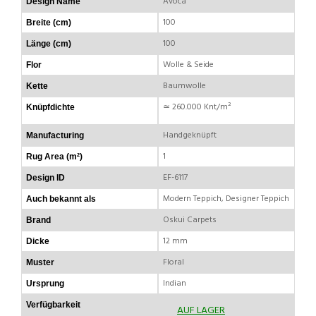
Avoca
Design Name
100
Breite (cm)
100
Länge (cm)
Wolle & Seide
Flor
Baumwolle
Kette
≃ 260.000 Knt/m²
Knüpfdichte
Handgeknüpft
Manufacturing
1
Rug Area (m²)
EF-6117
Design ID
Modern Teppich, Designer Teppich
Auch bekannt als
Oskui Carpets
Brand
12 mm
Dicke
Floral
Muster
Indian
Ursprung
Verfügbarkeit
AUF LAGER