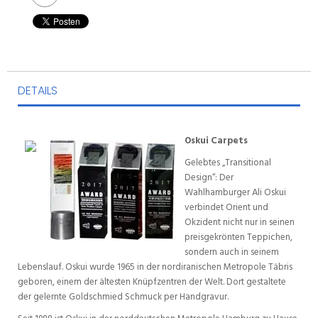
DETAILS
Oskui Carpets
Gelebtes „Transitional
Design“: Der
Wahlhamburger Ali Oskui
verbindet Orient und
Okzident nicht nur in seinen
preisgekrönten Teppichen,
sondern auch in seinem
Lebenslauf. Oskui wurde 1965 in der nordiranischen Metropole Täbris
geboren, einem der ältesten Knüpfzentren der Welt. Dort gestaltete
der gelernte Goldschmied Schmuck per Handgravur.