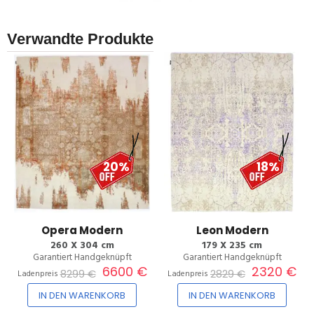
Verwandte Produkte
20%
18%
Opera Modern
Leon Modern
260 X 304 cm
179 X 235 cm
Garantiert Handgeknüpft
Garantiert Handgeknüpft
6600 €
2320 €
8299 €
2829 €
Ladenpreis
Ladenpreis
IN DEN WARENKORB
IN DEN WARENKORB