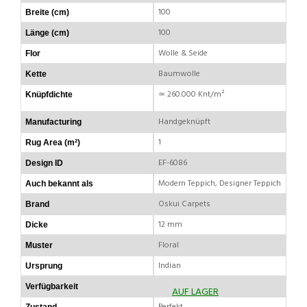
100
Breite (cm)
100
Länge (cm)
Wolle & Seide
Flor
Baumwolle
Kette
≃ 260.000 Knt/m²
Knüpfdichte
Handgeknüpft
Manufacturing
1
Rug Area (m²)
EF-6086
Design ID
Modern Teppich, Designer Teppich
Auch bekannt als
Oskui Carpets
Brand
12 mm
Dicke
Floral
Muster
Indian
Ursprung
Verfügbarkeit
AUF LAGER
Perfekt
Zustand