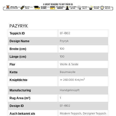
PAZYRYK
EF-4902
Teppich ID
Pzyryk
Design Name
100
Breite (cm)
100
Länge (cm)
Wolle & Seide
Flor
Baumwolle
Kette
≃ 260.000 Knt/m²
Knüpfdichte
Handgeknüpft
Manufacturing
1
Rug Area (m²)
EF-4902
Design ID
Modern Teppich, Designer Teppich
Auch bekannt als