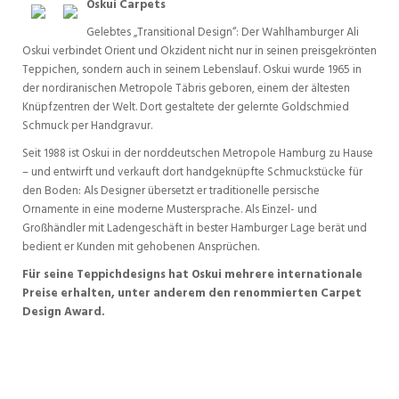
Oskui Carpets
Gelebtes „Transitional Design“: Der Wahlhamburger Ali
Oskui verbindet Orient und Okzident nicht nur in seinen preisgekrönten
Teppichen, sondern auch in seinem Lebenslauf. Oskui wurde 1965 in
der nordiranischen Metropole Täbris geboren, einem der ältesten
Knüpfzentren der Welt. Dort gestaltete der gelernte Goldschmied
Schmuck per Handgravur.
Seit 1988 ist Oskui in der norddeutschen Metropole Hamburg zu Hause
– und entwirft und verkauft dort handgeknüpfte Schmuckstücke für
den Boden: Als Designer übersetzt er traditionelle persische
Ornamente in eine moderne Mustersprache. Als Einzel- und
Großhändler mit Ladengeschäft in bester Hamburger Lage berät und
bedient er Kunden mit gehobenen Ansprüchen.
Für seine Teppichdesigns hat Oskui mehrere internationale
Preise erhalten, unter anderem den renommierten Carpet
Design Award.