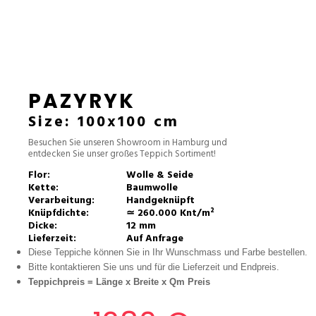
PAZYRYK
Size: 100x100 cm
Besuchen Sie unseren Showroom in Hamburg und
entdecken Sie unser großes Teppich Sortiment!
Flor:
Wolle & Seide
Kette:
Baumwolle
Verarbeitung:
Handgeknüpft
Knüpfdichte:
≃ 260.000 Knt/m²
Dicke:
12 mm
Lieferzeit:
Auf Anfrage
Diese Teppiche können Sie in Ihr Wunschmass und Farbe bestellen.
Bitte kontaktieren Sie uns und für die Lieferzeit und Endpreis.
Teppichpreis =
Länge x Breite x Qm Preis