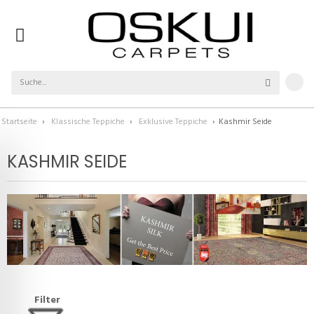
Startseite
›
Klassische Teppiche
›
Exklusive Teppiche
›
Kashmir Seide
KASHMIR SEIDE
Filter