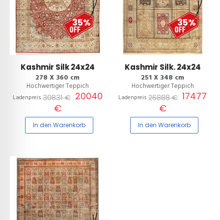
35%
35%
Kashmir Silk 24x24
Kashmir Silk. 24x24
278 X 360 cm
251 X 348 cm
Hochwertiger Teppich
Hochwertiger Teppich
20040
17477
30831 €
26888 €
Ladenpreis
Ladenpreis
€
€
In den Warenkorb
In den Warenkorb