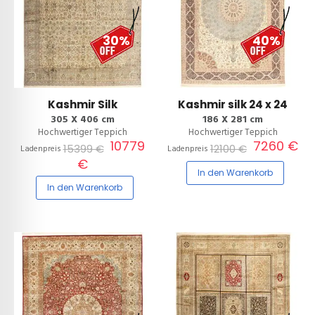
30%
40%
Kashmir Silk
Kashmir silk 24 x 24
305 X 406 cm
186 X 281 cm
Hochwertiger Teppich
Hochwertiger Teppich
10779
7260 €
15399 €
12100 €
Ladenpreis
Ladenpreis
€
In den Warenkorb
In den Warenkorb